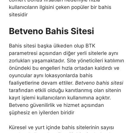
kullanıcıların ilgisini çeken popüler bir bahis
sitesidir
Betveno Bahis Sitesi
Bahis sitesi başka ülkeden olup BTK
parametresi açısından diğer yerli sitelerle aynı
zorlukları yaşamaktadır. Site yöneticileri katılımın
önündeki bu engelleri hızla ortadan kaldırdı ve
oyuncular aynı lokasyonlarda bahis
faaliyetlerine devam ettiler.
Betveno bahis sitesi
tarafından etkili olduğu kanıtlanmış olan sitenin
kayıt işlemi kullanıcıların kullanımına açıktır.
Betveno güvenilirlik ve hizmet açısından
şüphesiz en iyilerden biridir
Küresel ve yurt içinde bahis sitelerinin sayısı