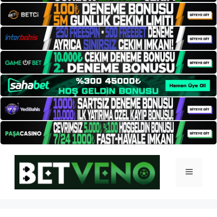
İçeriğe
atla
Menü