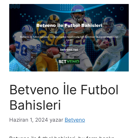
Betveno İle Futbol
Bahisleri
Haziran 1, 2024
yazar
Betveno