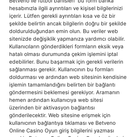
Betveno ile futbol bahisleri bu form banka
hesabınızla ilgili ayrıntıları ve kişisel bilgilerinizi
içerir. Lütfen gerekli ayrıntıları kısa ve öz bir
şekilde belirtin ancak bilgilerin doğru bir şekilde
doldurulduğundan emin olun. Bu veriler web
sitenizde değişiklik yapmanıza yardımcı olabilir.
Kullanıcıların gönderdikleri formların eksik veya
hatalı olması durumunda çekim işlemini iptal
edebilirler. Bunu başarmak için gerekli verilerin
sağlanması gerekir. Kullanıcının bu formları
doldurması ve ardından web sitesinin kendisine
işlemin tamamlandığını belirten bir bağlantı
göndermesini beklemesi gerekiyor. Aramanın
hemen ardından kullanıcıya web sitesi
üzerinden bir aktivasyon bağlantısı
gönderilecektir. Web sitesine erişmek için
kullanıcının bağlantıya tıklaması ve Betveno
Online Casino Oyun giriş bilgilerini yazması