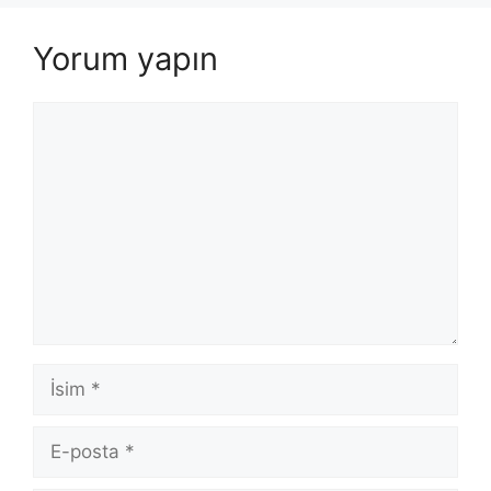
Yorum yapın
Yorum
İsim
E-
posta