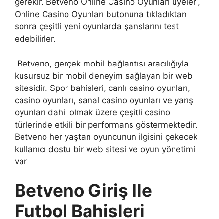
gerekir. Betveno Online Casino Oyunları üyeleri,
Online Casino Oyunları butonuna tıkladıktan
sonra çeşitli yeni oyunlarda şanslarını test
edebilirler.
Betveno, gerçek mobil bağlantısı aracılığıyla
kusursuz bir mobil deneyim sağlayan bir web
sitesidir. Spor bahisleri, canlı casino oyunları,
casino oyunları, sanal casino oyunları ve yarış
oyunları dahil olmak üzere çeşitli casino
türlerinde etkili bir performans göstermektedir.
Betveno her yaştan oyuncunun ilgisini çekecek
kullanıcı dostu bir web sitesi ve oyun yönetimi
var
Betveno Giriş Ile
Futbol Bahisleri