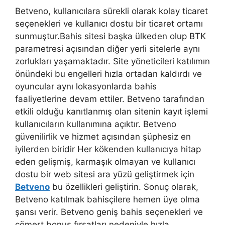
Betveno, kullanıcılara sürekli olarak kolay ticaret
seçenekleri ve kullanıcı dostu bir ticaret ortamı
sunmuştur.Bahis sitesi başka ülkeden olup BTK
parametresi açısından diğer yerli sitelerle aynı
zorlukları yaşamaktadır. Site yöneticileri katılımın
önündeki bu engelleri hızla ortadan kaldırdı ve
oyuncular aynı lokasyonlarda bahis
faaliyetlerine devam ettiler. Betveno tarafından
etkili olduğu kanıtlanmış olan sitenin kayıt işlemi
kullanıcıların kullanımına açıktır. Betveno
güvenilirlik ve hizmet açısından şüphesiz en
iyilerden biridir Her kökenden kullanıcıya hitap
eden gelişmiş, karmaşık olmayan ve kullanıcı
dostu bir web sitesi ara yüzü geliştirmek için
Betveno
bu özellikleri geliştirin. Sonuç olarak,
Betveno katılmak bahisçilere hemen üye olma
şansı verir. Betveno geniş bahis seçenekleri ve
cömert bonus fırsatları nedeniyle hızla