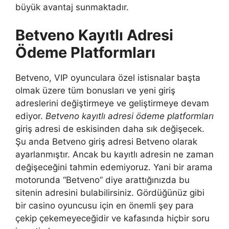
büyük avantaj sunmaktadır.
Betveno Kayıtlı Adresi
Ödeme Platformları
Betveno, VIP oyunculara özel istisnalar başta
olmak üzere tüm bonusları ve yeni giriş
adreslerini değiştirmeye ve geliştirmeye devam
ediyor.
Betveno kayıtlı adresi ödeme platformları
giriş adresi de eskisinden daha sık değişecek.
Şu anda Betveno giriş adresi Betveno olarak
ayarlanmıştır. Ancak bu kayıtlı adresin ne zaman
değişeceğini tahmin edemiyoruz. Yani bir arama
motorunda “Betveno” diye arattığınızda bu
sitenin adresini bulabilirsiniz. Gördüğünüz gibi
bir casino oyuncusu için en önemli şey para
çekip çekemeyeceğidir ve kafasında hiçbir soru