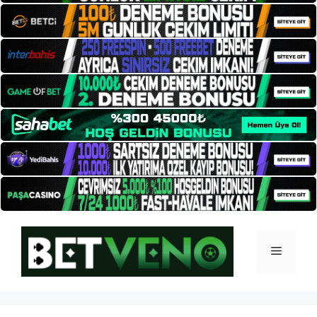
İçeriğe
atla
Menü