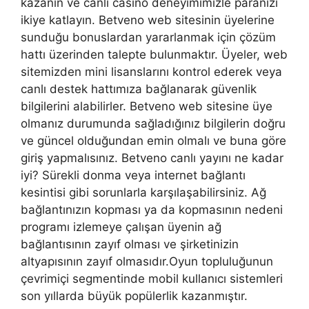
kazanın ve canlı casino deneyimimizle paranızı
ikiye katlayın. Betveno web sitesinin üyelerine
sunduğu bonuslardan yararlanmak için çözüm
hattı üzerinden talepte bulunmaktır. Üyeler, web
sitemizden mini lisanslarını kontrol ederek veya
canlı destek hattımıza bağlanarak güvenlik
bilgilerini alabilirler. Betveno web sitesine üye
olmanız durumunda sağladığınız bilgilerin doğru
ve güncel olduğundan emin olmalı ve buna göre
giriş yapmalısınız. Betveno canlı yayını ne kadar
iyi? Sürekli donma veya internet bağlantı
kesintisi gibi sorunlarla karşılaşabilirsiniz. Ağ
bağlantınızın kopması ya da kopmasının nedeni
programı izlemeye çalışan üyenin ağ
bağlantısının zayıf olması ve şirketinizin
altyapısının zayıf olmasıdır.Oyun topluluğunun
çevrimiçi segmentinde mobil kullanıcı sistemleri
son yıllarda büyük popülerlik kazanmıştır.