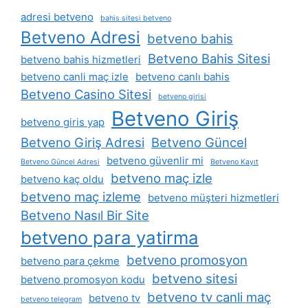
adresi betveno
bahis sitesi betveno
Betveno Adresi
betveno bahis
Betveno Bahis Sitesi
betveno bahis hizmetleri
betveno canli maç izle
betveno canlı bahis
Betveno Casino Sitesi
betveno girisi
Betveno Giriş
betveno giris yap
Betveno Giriş Adresi
Betveno Güncel
betveno güvenlir mi
Betveno Güncel Adresi
Betveno Kayıt
betveno maç izle
betveno kaç oldu
betveno maç izleme
betveno müşteri hizmetleri
Betveno Nasıl Bir Site
betveno para yatirma
betveno promosyon
betveno para çekme
betveno sitesi
betveno promosyon kodu
betveno tv canli maç
betveno tv
betveno telegram