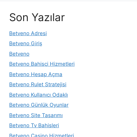
Son Yazılar
Betveno Adresi
Betveno Giriş
Betveno
Betveno Bahisçi Hizmetleri
Betveno Hesap Açma
Betveno Rulet Stratejisi
Betveno Kullanıcı Odaklı
Betveno Günlük Oyunlar
Betveno Site Tasarımı
Betveno Tv Bahisleri
Betveno Casino Hizmetleri