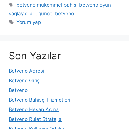
Etiketler
betveno mükemmel bahis
,
betveno oyun
sağlayıcıları
,
güncel betveno
Yorum yap
Son Yazılar
Betveno Adresi
Betveno Giriş
Betveno
Betveno Bahisçi Hizmetleri
Betveno Hesap Açma
Betveno Rulet Stratejisi
Betveno Kullanıcı Odaklı