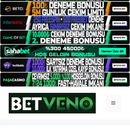
İçeriğe
atla
Menü