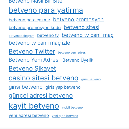
Betveno Nasıl Bir Site
betveno para yatirma
betveno promosyon
betveno para çekme
betveno sitesi
betveno promosyon kodu
betveno tv canli maç
betveno tv
betveno telegram
betveno tv canli maç izle
Betveno Twitter
betveno yeni adres
Betveno Yeni Adresi
Betveno Üyelik
Betveno Şikayet
casino sitesi betveno
giris betveno
girisi betveno
giris yap betveno
güncel adresi betveno
kayit betveno
mobil betveno
yeni adresi betveno
yeni giris betveno