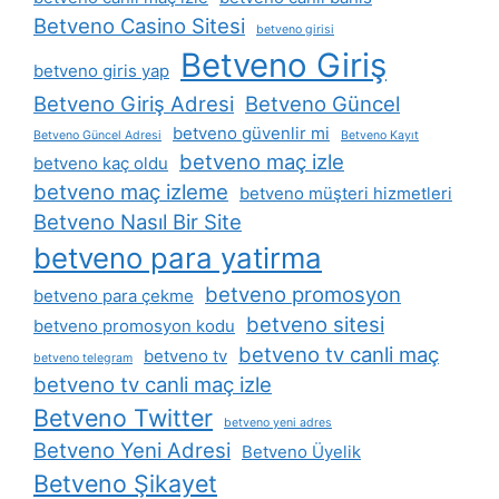
Betveno Casino Sitesi
betveno girisi
Betveno Giriş
betveno giris yap
Betveno Giriş Adresi
Betveno Güncel
betveno güvenlir mi
Betveno Güncel Adresi
Betveno Kayıt
betveno maç izle
betveno kaç oldu
betveno maç izleme
betveno müşteri hizmetleri
Betveno Nasıl Bir Site
betveno para yatirma
betveno promosyon
betveno para çekme
betveno sitesi
betveno promosyon kodu
betveno tv canli maç
betveno tv
betveno telegram
betveno tv canli maç izle
Betveno Twitter
betveno yeni adres
Betveno Yeni Adresi
Betveno Üyelik
Betveno Şikayet