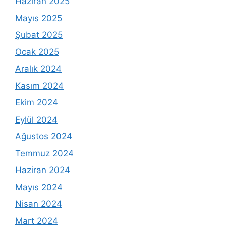
Haziran 2025
Mayıs 2025
Şubat 2025
Ocak 2025
Aralık 2024
Kasım 2024
Ekim 2024
Eylül 2024
Ağustos 2024
Temmuz 2024
Haziran 2024
Mayıs 2024
Nisan 2024
Mart 2024