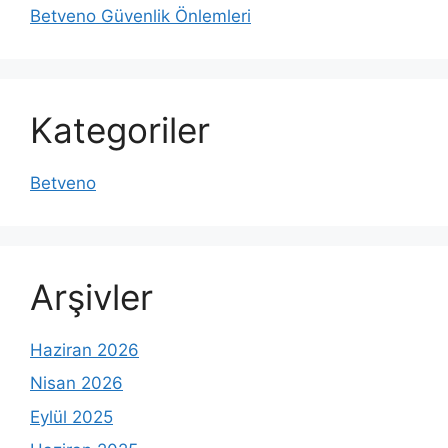
Betveno Güvenlik Önlemleri
Kategoriler
Betveno
Arşivler
Haziran 2026
Nisan 2026
Eylül 2025