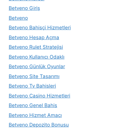
Betveno Giriş
Betveno
Betveno Bahisçi Hizmetleri
Betveno Hesap Açma
Betveno Rulet Stratejisi
Betveno Kullanıcı Odaklı
Betveno Günlük Oyunlar
Betveno Site Tasarımı
Betveno Tv Bahisleri
Betveno Casino Hizmetleri
Betveno Genel Bahis
Betveno Hizmet Amacı
Betveno Depozito Bonusu