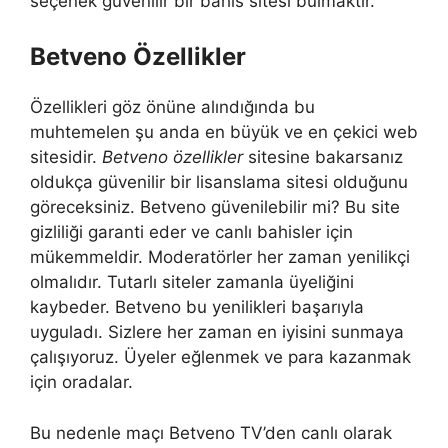
seçenek güvenilir bir bahis sitesi bulmaktır.
Betveno Özellikler
Özellikleri göz önüne alındığında bu
muhtemelen şu anda en büyük ve en çekici web
sitesidir.
Betveno özellikler
sitesine bakarsanız
oldukça güvenilir bir lisanslama sitesi olduğunu
göreceksiniz. Betveno güvenilebilir mi? Bu site
gizliliği garanti eder ve canlı bahisler için
mükemmeldir. Moderatörler her zaman yenilikçi
olmalıdır. Tutarlı siteler zamanla üyeliğini
kaybeder. Betveno bu yenilikleri başarıyla
uyguladı. Sizlere her zaman en iyisini sunmaya
çalışıyoruz. Üyeler eğlenmek ve para kazanmak
için oradalar.
Bu nedenle maçı Betveno TV’den canlı olarak