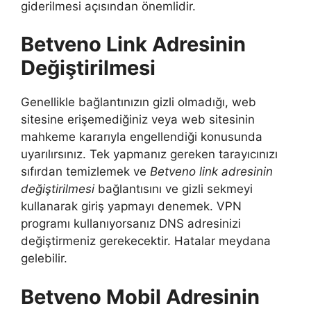
giderilmesi açısından önemlidir.
Betveno Link Adresinin
Değiştirilmesi
Genellikle bağlantınızın gizli olmadığı, web
sitesine erişemediğiniz veya web sitesinin
mahkeme kararıyla engellendiği konusunda
uyarılırsınız. Tek yapmanız gereken tarayıcınızı
sıfırdan temizlemek ve
Betveno link adresinin
değiştirilmesi
bağlantısını ve gizli sekmeyi
kullanarak giriş yapmayı denemek. VPN
programı kullanıyorsanız DNS adresinizi
değiştirmeniz gerekecektir. Hatalar meydana
gelebilir.
Betveno Mobil Adresinin