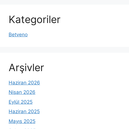
Kategoriler
Betveno
Arşivler
Haziran 2026
Nisan 2026
Eylül 2025
Haziran 2025
Mayıs 2025