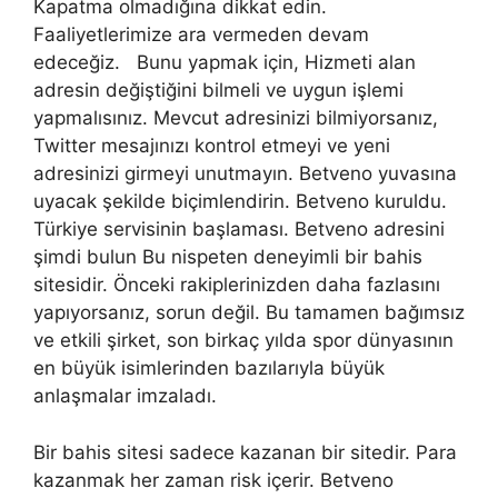
Kapatma olmadığına dikkat edin.
Faaliyetlerimize ara vermeden devam
edeceğiz. Bunu yapmak için, Hizmeti alan
adresin değiştiğini bilmeli ve uygun işlemi
yapmalısınız. Mevcut adresinizi bilmiyorsanız,
Twitter mesajınızı kontrol etmeyi ve yeni
adresinizi girmeyi unutmayın. Betveno yuvasına
uyacak şekilde biçimlendirin. Betveno kuruldu.
Türkiye servisinin başlaması. Betveno adresini
şimdi bulun Bu nispeten deneyimli bir bahis
sitesidir. Önceki rakiplerinizden daha fazlasını
yapıyorsanız, sorun değil. Bu tamamen bağımsız
ve etkili şirket, son birkaç yılda spor dünyasının
en büyük isimlerinden bazılarıyla büyük
anlaşmalar imzaladı.
Bir bahis sitesi sadece kazanan bir sitedir. Para
kazanmak her zaman risk içerir. Betveno