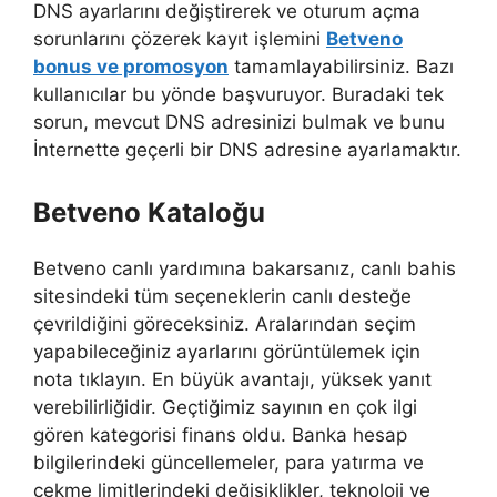
DNS ayarlarını değiştirerek ve oturum açma
sorunlarını çözerek kayıt işlemini
Betveno
bonus ve promosyon
tamamlayabilirsiniz. Bazı
kullanıcılar bu yönde başvuruyor. Buradaki tek
sorun, mevcut DNS adresinizi bulmak ve bunu
İnternette geçerli bir DNS adresine ayarlamaktır.
Betveno Kataloğu
Betveno canlı yardımına bakarsanız, canlı bahis
sitesindeki tüm seçeneklerin canlı desteğe
çevrildiğini göreceksiniz. Aralarından seçim
yapabileceğiniz ayarlarını görüntülemek için
nota tıklayın. En büyük avantajı, yüksek yanıt
verebilirliğidir. Geçtiğimiz sayının en çok ilgi
gören kategorisi finans oldu. Banka hesap
bilgilerindeki güncellemeler, para yatırma ve
çekme limitlerindeki değişiklikler, teknoloji ve