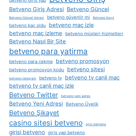
betveno giris yap
Betveno Giriş Adresi
Betveno Güncel
betveno güvenlir mi
Betveno Güncel Adresi
Betveno Kayıt
betveno maç izle
betveno kaç oldu
betveno maç izleme
betveno müşteri hizmetleri
Betveno Nasıl Bir Site
betveno para yatirma
betveno promosyon
betveno para çekme
betveno sitesi
betveno promosyon kodu
betveno tv canli maç
betveno tv
betveno telegram
betveno tv canli maç izle
Betveno Twitter
betveno yeni adres
Betveno Yeni Adresi
Betveno Üyelik
Betveno Şikayet
casino sitesi betveno
giris betveno
girisi betveno
giris yap betveno