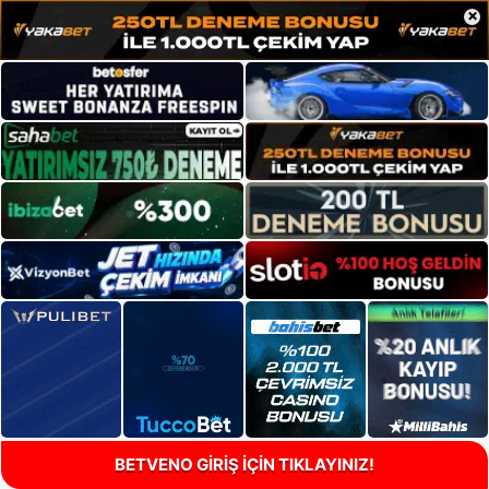
×
BETVENO GİRİŞ İÇİN TIKLAYINIZ!