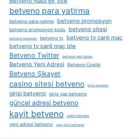
Betveno Nasıl Bir Site
betveno para yatirma
betveno promosyon
betveno para çekme
betveno sitesi
betveno promosyon kodu
betveno tv canli maç
betveno tv
betveno telegram
betveno tv canli maç izle
Betveno Twitter
betveno yeni adres
Betveno Yeni Adresi
Betveno Üyelik
Betveno Şikayet
casino sitesi betveno
giris betveno
girisi betveno
giris yap betveno
güncel adresi betveno
kayit betveno
mobil betveno
yeni adresi betveno
yeni giris betveno