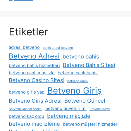
Etiketler
adresi betveno
bahis sitesi betveno
Betveno Adresi
betveno bahis
Betveno Bahis Sitesi
betveno bahis hizmetleri
betveno canli maç izle
betveno canlı bahis
Betveno Casino Sitesi
betveno girisi
Betveno Giriş
betveno giris yap
Betveno Giriş Adresi
Betveno Güncel
betveno güvenlir mi
Betveno Güncel Adresi
Betveno Kayıt
betveno maç izle
betveno kaç oldu
betveno maç izleme
betveno müşteri hizmetleri