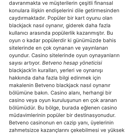
davranmakta ve müşterilerin çeşitli finansal
konulara ilişkin endişelerini dile getirmesinden
caydırmaktadır. Popüler bir kart oyunu olan
blackjack nasıl oynanır, giderek daha fazla
kullanıcı arasında popülerlik kazanmıştır. Bu
oyun o kadar popülerdir ki günümüzde bahis
sitelerinde en çok oynanan ve yayınlanan
oyundur. Casino sitelerinde oyun oynayanların
sayısı artıyor.
Betveno hesap yöneticisi
blackjack’in kuralları, yerleri ve oynanışı
hakkında daha fazla bilgi edinmek için
makalenin Betveno blackjack nasıl oynanır
bölümüne bakın. Casino alanı, herhangi bir
casino veya oyun kuruluşunun en çok aranan
bölümüdür. Bu bölge, burada eğlenen casino
müdavimlerinin popüler bir destinasyonudur.
Betveno casinonun en cazip yanı, üyelerinin
zahmetsizce kazançlarını çekebilmesi ve yüksek