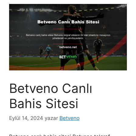
Betveno Canlı
Bahis Sitesi
Eylül 14, 2024
yazar
Betveno