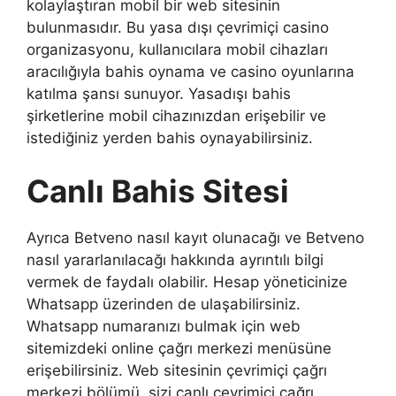
kolaylaştıran mobil bir web sitesinin
bulunmasıdır. Bu yasa dışı çevrimiçi casino
organizasyonu, kullanıcılara mobil cihazları
aracılığıyla bahis oynama ve casino oyunlarına
katılma şansı sunuyor. Yasadışı bahis
şirketlerine mobil cihazınızdan erişebilir ve
istediğiniz yerden bahis oynayabilirsiniz.
Canlı Bahis Sitesi
Ayrıca Betveno nasıl kayıt olunacağı ve Betveno
nasıl yararlanılacağı hakkında ayrıntılı bilgi
vermek de faydalı olabilir. Hesap yöneticinize
Whatsapp üzerinden de ulaşabilirsiniz.
Whatsapp numaranızı bulmak için web
sitemizdeki online çağrı merkezi menüsüne
erişebilirsiniz. Web sitesinin çevrimiçi çağrı
merkezi bölümü, sizi canlı çevrimiçi çağrı