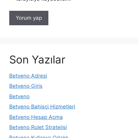
Son Yazılar
Betveno Adresi
Betveno Giriş
Betveno
Betveno Bahisçi Hizmetleri
Betveno Hesap Açma
Betveno Rulet Stratejisi
Betveno Kullanıcı Odaklı