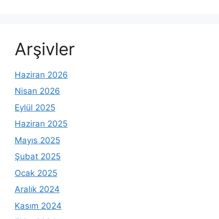
Arşivler
Haziran 2026
Nisan 2026
Eylül 2025
Haziran 2025
Mayıs 2025
Şubat 2025
Ocak 2025
Aralık 2024
Kasım 2024