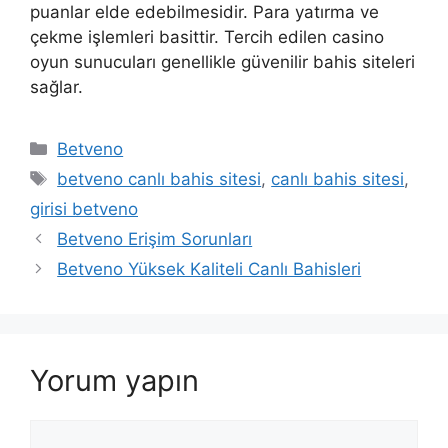
puanlar elde edebilmesidir. Para yatırma ve
çekme işlemleri basittir. Tercih edilen casino
oyun sunucuları genellikle güvenilir bahis siteleri
sağlar.
Kategoriler
Betveno
Etiketler
betveno canlı bahis sitesi
,
canlı bahis sitesi
,
girisi betveno
Betveno Erişim Sorunları
Betveno Yüksek Kaliteli Canlı Bahisleri
Yorum yapın
Yorum