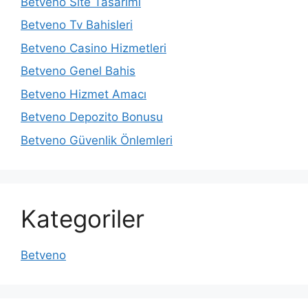
Betveno Site Tasarımı
Betveno Tv Bahisleri
Betveno Casino Hizmetleri
Betveno Genel Bahis
Betveno Hizmet Amacı
Betveno Depozito Bonusu
Betveno Güvenlik Önlemleri
Kategoriler
Betveno