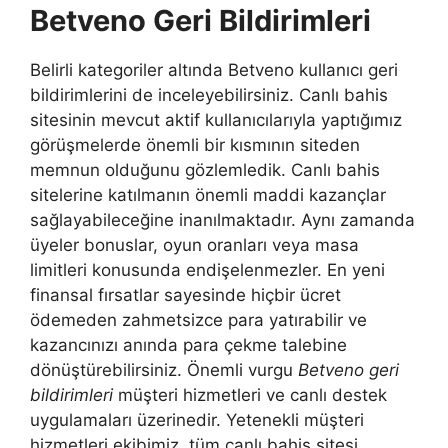
Betveno Geri Bildirimleri
Belirli kategoriler altında Betveno kullanıcı geri
bildirimlerini de inceleyebilirsiniz. Canlı bahis
sitesinin mevcut aktif kullanıcılarıyla yaptığımız
görüşmelerde önemli bir kısmının siteden
memnun olduğunu gözlemledik. Canlı bahis
sitelerine katılmanın önemli maddi kazançlar
sağlayabileceğine inanılmaktadır. Aynı zamanda
üyeler bonuslar, oyun oranları veya masa
limitleri konusunda endişelenmezler. En yeni
finansal fırsatlar sayesinde hiçbir ücret
ödemeden zahmetsizce para yatırabilir ve
kazancınızı anında para çekme talebine
dönüştürebilirsiniz. Önemli vurgu
Betveno geri
bildirimleri
müşteri hizmetleri ve canlı destek
uygulamaları üzerinedir. Yetenekli müşteri
hizmetleri ekibimiz, tüm canlı bahis sitesi