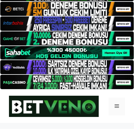
İçeriğe
atla
Menü