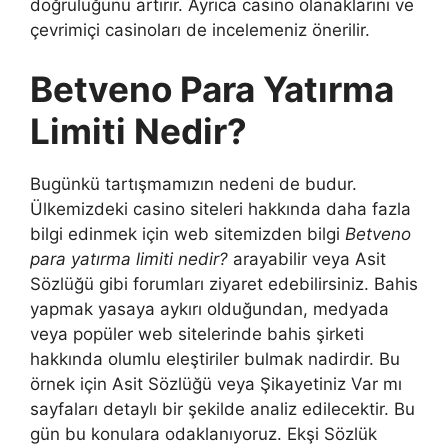
doğruluğunu artırır. Ayrıca casino olanaklarını ve
çevrimiçi casinoları de incelemeniz önerilir.
Betveno Para Yatırma
Limiti Nedir?
Bugünkü tartışmamızın nedeni de budur.
Ülkemizdeki casino siteleri hakkında daha fazla
bilgi edinmek için web sitemizden bilgi
Betveno
para yatırma limiti nedir?
arayabilir veya Asit
Sözlüğü gibi forumları ziyaret edebilirsiniz. Bahis
yapmak yasaya aykırı olduğundan, medyada
veya popüler web sitelerinde bahis şirketi
hakkında olumlu eleştiriler bulmak nadirdir. Bu
örnek için Asit Sözlüğü veya Şikayetiniz Var mı
sayfaları detaylı bir şekilde analiz edilecektir. Bu
gün bu konulara odaklanıyoruz. Ekşi Sözlük