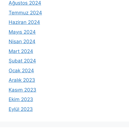
Ağustos 2024
Temmuz 2024
Haziran 2024
Mayıs 2024
Nisan 2024
Mart 2024
Şubat 2024
Ocak 2024
Aralık 2023
Kasım 2023
Ekim 2023
Eylül 2023