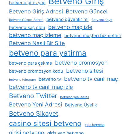
Betveno Giriş
betveno giris yap
Betveno Giriş Adresi
Betveno Güncel
betveno güvenlir mi
Betveno Güncel Adresi
Betveno Kayıt
betveno maç izle
betveno kaç oldu
betveno maç izleme
betveno müşteri hizmetleri
Betveno Nasıl Bir Site
betveno para yatirma
betveno promosyon
betveno para çekme
betveno sitesi
betveno promosyon kodu
betveno tv canli maç
betveno tv
betveno telegram
betveno tv canli maç izle
Betveno Twitter
betveno yeni adres
Betveno Yeni Adresi
Betveno Üyelik
Betveno Şikayet
casino sitesi betveno
giris betveno
girisi betveno
giris yap betveno