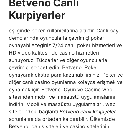
Betveno Canlı
Kurpiyerler
eşliğinde poker kullanıcılarına açıktır. Canlı bayi
demolarında oyuncularla çevrimiçi poker
oynayabileceğiniz 7/24 canlı poker hizmetleri ve
HD video kalitesinde casino hizmetleri
sunuyoruz. Tüccarlar ve diğer oyuncularla
çevrimiçi sohbet edin. Betveno Poker
oynayarak ekstra para kazanabilirsiniz. Poker ve
diğer canlı casino oyunlarına kolayca erişmek ve
oynamak için Betveno Oyun ve Casino web
sitesinden mobil ve masaüstü uygulamalarını
indirin. Mobil ve masaüstü uygulamaları, web
sitelerindeki bağlantı
Betveno canlı krupiyeler
sorunlarını da ortadan kaldırabilir. Ülkemizde
Betveno bahis siteleri ve casino sitelerinin