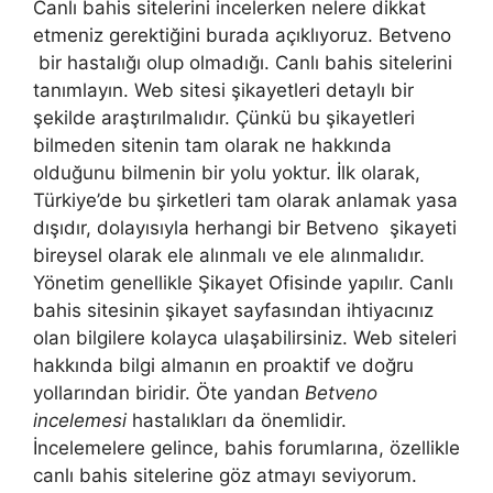
Canlı bahis sitelerini incelerken nelere dikkat
etmeniz gerektiğini burada açıklıyoruz. Betveno
bir hastalığı olup olmadığı. Canlı bahis sitelerini
tanımlayın. Web sitesi şikayetleri detaylı bir
şekilde araştırılmalıdır. Çünkü bu şikayetleri
bilmeden sitenin tam olarak ne hakkında
olduğunu bilmenin bir yolu yoktur. İlk olarak,
Türkiye’de bu şirketleri tam olarak anlamak yasa
dışıdır, dolayısıyla herhangi bir Betveno şikayeti
bireysel olarak ele alınmalı ve ele alınmalıdır.
Yönetim genellikle Şikayet Ofisinde yapılır. Canlı
bahis sitesinin şikayet sayfasından ihtiyacınız
olan bilgilere kolayca ulaşabilirsiniz. Web siteleri
hakkında bilgi almanın en proaktif ve doğru
yollarından biridir. Öte yandan
Betveno
incelemesi
hastalıkları da önemlidir.
İncelemelere gelince, bahis forumlarına, özellikle
canlı bahis sitelerine göz atmayı seviyorum.