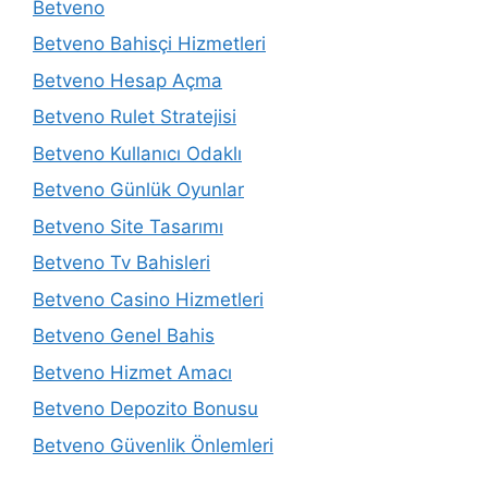
Betveno
Betveno Bahisçi Hizmetleri
Betveno Hesap Açma
Betveno Rulet Stratejisi
Betveno Kullanıcı Odaklı
Betveno Günlük Oyunlar
Betveno Site Tasarımı
Betveno Tv Bahisleri
Betveno Casino Hizmetleri
Betveno Genel Bahis
Betveno Hizmet Amacı
Betveno Depozito Bonusu
Betveno Güvenlik Önlemleri