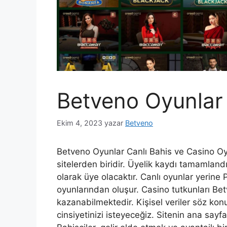
Betveno Oyunlar
Ekim 4, 2023
yazar
Betveno
Betveno Oyunlar Canlı Bahis ve Casino Oyu
sitelerden biridir. Üyelik kaydı tamamland
olarak üye olacaktır. Canlı oyunlar yerine
oyunlarından oluşur. Casino tutkunları Bet
kazanabilmektedir. Kişisel veriler söz kon
cinsiyetinizi isteyeceğiz. Sitenin ana sayfa