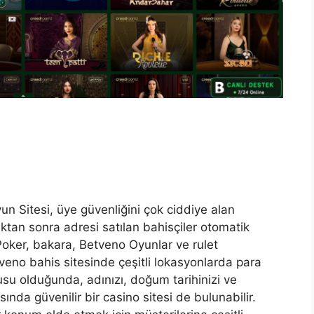
n Sitesi, üye güvenliğini çok ciddiye alan
ıktan sonra adresi satılan bahisçiler otomatik
 Poker, bakara, Betveno Oyunlar ve rulet
veno bahis sitesinde çeşitli lokasyonlarda para
usu olduğunda, adınızı, doğum tarihinizi ve
sında güvenilir bir casino sitesi de bulunabilir.