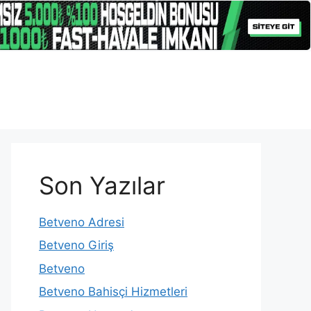
Son Yazılar
Betveno Adresi
Betveno Giriş
Betveno
Betveno Bahisçi Hizmetleri