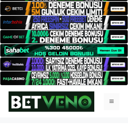
İçeriğe
atla
Menü