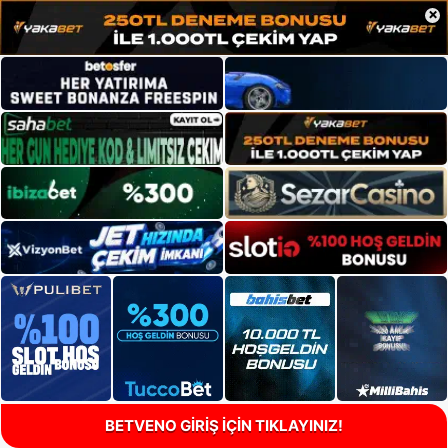
×
BETVENO GİRİŞ İÇİN TIKLAYINIZ!