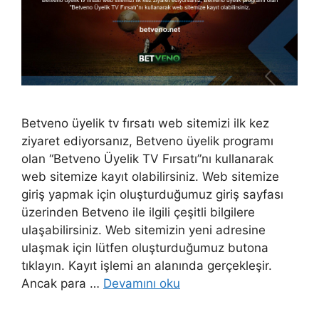
Betveno üyelik tv fırsatı web sitemizi ilk kez
ziyaret ediyorsanız, Betveno üyelik programı
olan “Betveno Üyelik TV Fırsatı”nı kullanarak
web sitemize kayıt olabilirsiniz. Web sitemize
giriş yapmak için oluşturduğumuz giriş sayfası
üzerinden Betveno ile ilgili çeşitli bilgilere
ulaşabilirsiniz. Web sitemizin yeni adresine
ulaşmak için lütfen oluşturduğumuz butona
tıklayın. Kayıt işlemi an alanında gerçekleşir.
Ancak para …
Devamını oku