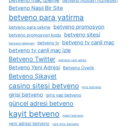
betveno maç izleme
betveno müşteri hizmetleri
Betveno Nasıl Bir Site
betveno para yatirma
betveno promosyon
betveno para çekme
betveno sitesi
betveno promosyon kodu
betveno tv canli maç
betveno tv
betveno telegram
betveno tv canli maç izle
Betveno Twitter
betveno yeni adres
Betveno Yeni Adresi
Betveno Üyelik
Betveno Şikayet
casino sitesi betveno
giris betveno
girisi betveno
giris yap betveno
güncel adresi betveno
kayit betveno
mobil betveno
yeni adresi betveno
yeni giris betveno