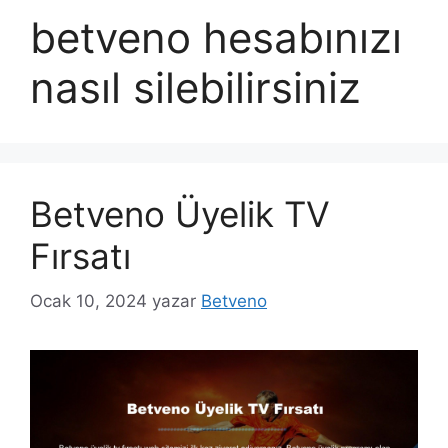
betveno hesabınızı
nasıl silebilirsiniz
Betveno Üyelik TV
Fırsatı
Ocak 10, 2024
yazar
Betveno