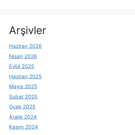
Arşivler
Haziran 2026
Nisan 2026
Eylül 2025
Haziran 2025
Mayıs 2025
Şubat 2025
Ocak 2025
Aralık 2024
Kasım 2024