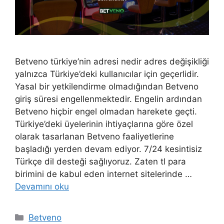
Betveno türkiye’nin adresi nedir adres değişikliği
yalnızca Türkiye’deki kullanıcılar için geçerlidir.
Yasal bir yetkilendirme olmadığından Betveno
giriş süresi engellenmektedir. Engelin ardından
Betveno hiçbir engel olmadan harekete geçti.
Türkiye’deki üyelerinin ihtiyaçlarına göre özel
olarak tasarlanan Betveno faaliyetlerine
başladığı yerden devam ediyor. 7/24 kesintisiz
Türkçe dil desteği sağlıyoruz. Zaten tl para
birimini de kabul eden internet sitelerinde …
Devamını oku
Kategoriler
Betveno