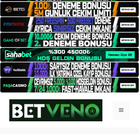
İçeriğe
atla
Menü