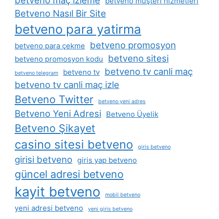
betveno maç izleme
betveno müşteri hizmetleri
Betveno Nasıl Bir Site
betveno para yatirma
betveno promosyon
betveno para çekme
betveno sitesi
betveno promosyon kodu
betveno tv canli maç
betveno tv
betveno telegram
betveno tv canli maç izle
Betveno Twitter
betveno yeni adres
Betveno Yeni Adresi
Betveno Üyelik
Betveno Şikayet
casino sitesi betveno
giris betveno
girisi betveno
giris yap betveno
güncel adresi betveno
kayit betveno
mobil betveno
yeni adresi betveno
yeni giris betveno