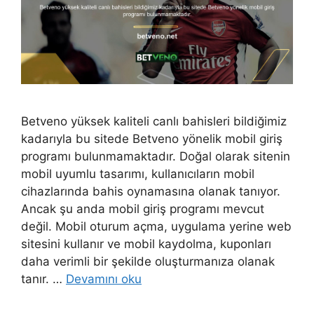
Betveno yüksek kaliteli canlı bahisleri bildiğimiz
kadarıyla bu sitede Betveno yönelik mobil giriş
programı bulunmamaktadır. Doğal olarak sitenin
mobil uyumlu tasarımı, kullanıcıların mobil
cihazlarında bahis oynamasına olanak tanıyor.
Ancak şu anda mobil giriş programı mevcut
değil. Mobil oturum açma, uygulama yerine web
sitesini kullanır ve mobil kaydolma, kuponları
daha verimli bir şekilde oluşturmanıza olanak
tanır. …
Devamını oku