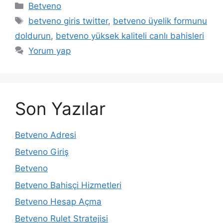
Kategoriler
Betveno
Etiketler
betveno giris twitter
,
betveno üyelik formunu
doldurun
,
betveno yüksek kaliteli canlı bahisleri
Yorum yap
Son Yazılar
Betveno Adresi
Betveno Giriş
Betveno
Betveno Bahisçi Hizmetleri
Betveno Hesap Açma
Betveno Rulet Stratejisi