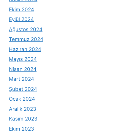
Ekim 2024
Eylül 2024
Ağustos 2024
Temmuz 2024
Haziran 2024
Mayıs 2024
Nisan 2024
Mart 2024
Şubat 2024
Ocak 2024
Aralık 2023
Kasım 2023
Ekim 2023